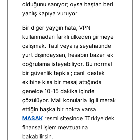
olduğunu sanıyor; oysa baştan beri
yanlış kapıya vuruyor.
Bir diğer yaygın hata, VPN
kullanmadan farklı ülkeden girmeye
çalışmak. Tatil veya iş seyahatinde
yurt dışındaysan, hesabın bazen ek
doğrulama isteyebiliyor. Bu normal
bir güvenlik tepkisi; canlı destek
ekibine kısa bir mesaj attığında
genelde 10-15 dakika içinde
çözülüyor. Mali konularla ilgili merak
ettiğin başka bir nokta varsa
MASAK
resmi sitesinde Türkiye'deki
finansal işlem mevzuatına
bakabilirsin.