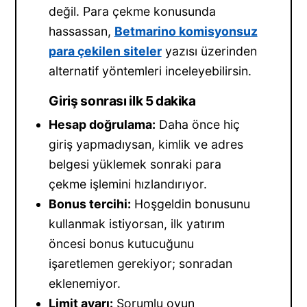
değil. Para çekme konusunda
hassassan,
Betmarino komisyonsuz
para çekilen siteler
yazısı üzerinden
alternatif yöntemleri inceleyebilirsin.
Giriş sonrası ilk 5 dakika
Hesap doğrulama:
Daha önce hiç
giriş yapmadıysan, kimlik ve adres
belgesi yüklemek sonraki para
çekme işlemini hızlandırıyor.
Bonus tercihi:
Hoşgeldin bonusunu
kullanmak istiyorsan, ilk yatırım
öncesi bonus kutucuğunu
işaretlemen gerekiyor; sonradan
eklenemiyor.
Limit ayarı:
Sorumlu oyun