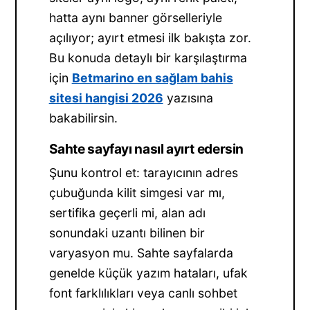
hatta aynı banner görselleriyle
açılıyor; ayırt etmesi ilk bakışta zor.
Bu konuda detaylı bir karşılaştırma
için
Betmarino en sağlam bahis
sitesi hangisi 2026
yazısına
bakabilirsin.
Sahte sayfayı nasıl ayırt edersin
Şunu kontrol et: tarayıcının adres
çubuğunda kilit simgesi var mı,
sertifika geçerli mi, alan adı
sonundaki uzantı bilinen bir
varyasyon mu. Sahte sayfalarda
genelde küçük yazım hataları, ufak
font farklılıkları veya canlı sohbet