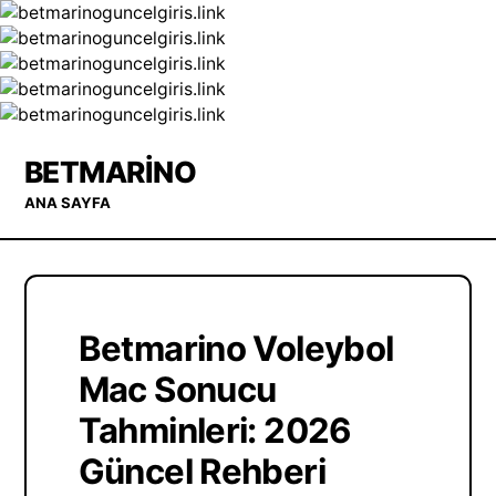
BETMARINO
ANA SAYFA
Betmarino Voleybol
Mac Sonucu
Tahminleri: 2026
Güncel Rehberi