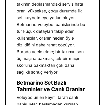
takımın deplasmandaki servis hata
oranı yüksekse, çoğu durumda ilk
seti kaybetmeye yatkın oluyor.
Betmarino voleybol bahislerinde bu
tür küçük detayları takip eden
kullanıcılar, oranın neden öyle
dizildiğini daha rahat çözüyor.
Burada acele etme; bir takımın son
üç maçına bakmak, tek bir maçın
skoruna bakmaktan çok daha
sağlıklı sonuç veriyor.
Betmarino Set Bazlı
Tahminler ve Canlı Oranlar
Voleybolun en keyifli tarafı canlı
bahis. Maç başlamadan kurulan