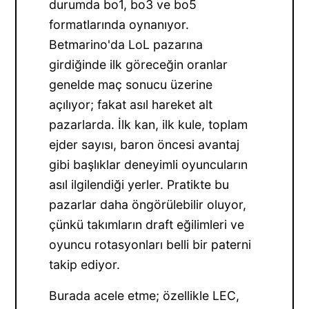
durumda bo1, bo3 ve bo5
formatlarında oynanıyor.
Betmarino'da LoL pazarına
girdiğinde ilk göreceğin oranlar
genelde maç sonucu üzerine
açılıyor; fakat asıl hareket alt
pazarlarda. İlk kan, ilk kule, toplam
ejder sayısı, baron öncesi avantaj
gibi başlıklar deneyimli oyuncuların
asıl ilgilendiği yerler. Pratikte bu
pazarlar daha öngörülebilir oluyor,
çünkü takımların draft eğilimleri ve
oyuncu rotasyonları belli bir paterni
takip ediyor.
Burada acele etme; özellikle LEC,