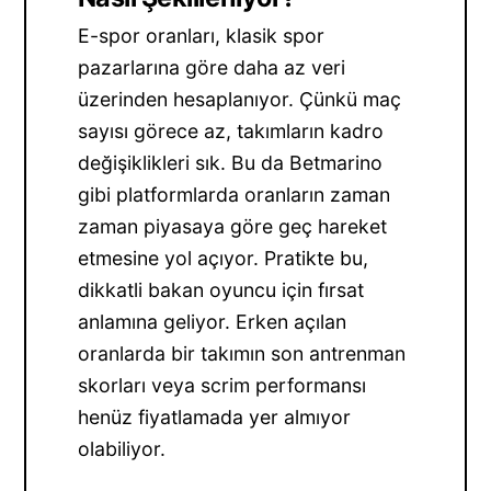
E-spor oranları, klasik spor
pazarlarına göre daha az veri
üzerinden hesaplanıyor. Çünkü maç
sayısı görece az, takımların kadro
değişiklikleri sık. Bu da Betmarino
gibi platformlarda oranların zaman
zaman piyasaya göre geç hareket
etmesine yol açıyor. Pratikte bu,
dikkatli bakan oyuncu için fırsat
anlamına geliyor. Erken açılan
oranlarda bir takımın son antrenman
skorları veya scrim performansı
henüz fiyatlamada yer almıyor
olabiliyor.