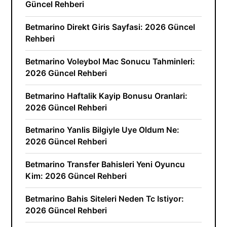
Güncel Rehberi
Betmarino Direkt Giris Sayfasi: 2026 Güncel
Rehberi
Betmarino Voleybol Mac Sonucu Tahminleri:
2026 Güncel Rehberi
Betmarino Haftalik Kayip Bonusu Oranlari:
2026 Güncel Rehberi
Betmarino Yanlis Bilgiyle Uye Oldum Ne:
2026 Güncel Rehberi
Betmarino Transfer Bahisleri Yeni Oyuncu
Kim: 2026 Güncel Rehberi
Betmarino Bahis Siteleri Neden Tc Istiyor:
2026 Güncel Rehberi