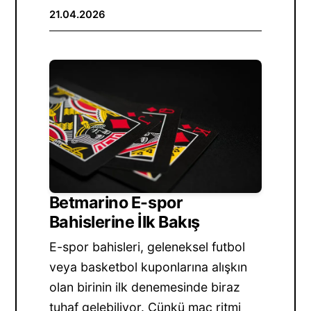
21.04.2026
Betmarino E-spor
Bahislerine İlk Bakış
E-spor bahisleri, geleneksel futbol
veya basketbol kuponlarına alışkın
olan birinin ilk denemesinde biraz
tuhaf gelebiliyor. Çünkü maç ritmi