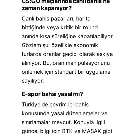
CS:GO maçlarında canlı bahis ne
zaman kapanıyor?
Canlı bahis pazarları, harita
bittiğinde veya kritik bir round
anında kısa süreliğine kapatılabiliyor.
Gözlem şu: özellikle ekonomik
turlarda oranlar geçici olarak askıya
alınıyor. Bu, oran manipülasyonunu
önlemek için standart bir uygulama
sayılıyor.
E-spor bahsi yasal mı?
Türkiye'de çevrim içi bahis
konusunda yasal düzenlemeler ve
sınırlamalar mevcut. Konuyla ilgili
güncel bilgi için BTK ve MASAK gibi