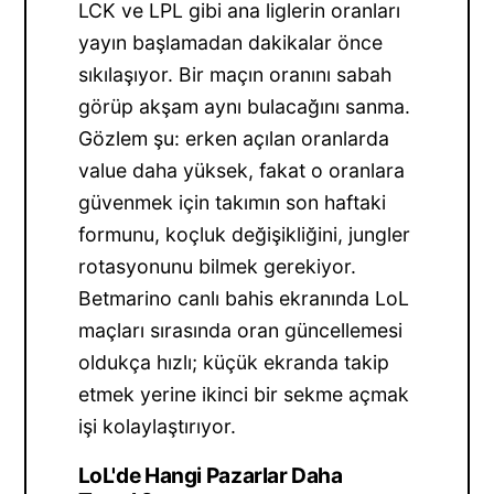
LCK ve LPL gibi ana liglerin oranları
yayın başlamadan dakikalar önce
sıkılaşıyor. Bir maçın oranını sabah
görüp akşam aynı bulacağını sanma.
Gözlem şu: erken açılan oranlarda
value daha yüksek, fakat o oranlara
güvenmek için takımın son haftaki
formunu, koçluk değişikliğini, jungler
rotasyonunu bilmek gerekiyor.
Betmarino canlı bahis ekranında LoL
maçları sırasında oran güncellemesi
oldukça hızlı; küçük ekranda takip
etmek yerine ikinci bir sekme açmak
işi kolaylaştırıyor.
LoL'de Hangi Pazarlar Daha