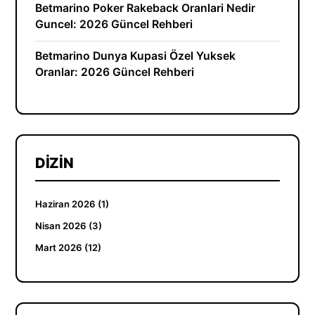
Betmarino Poker Rakeback Oranlari Nedir
Guncel: 2026 Güncel Rehberi
Betmarino Dunya Kupasi Özel Yuksek
Oranlar: 2026 Güncel Rehberi
DIZIN
Haziran 2026 (1)
Nisan 2026 (3)
Mart 2026 (12)