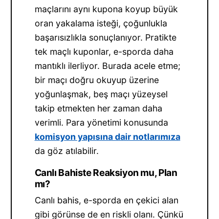
maçlarını aynı kupona koyup büyük
oran yakalama isteği, çoğunlukla
başarısızlıkla sonuçlanıyor. Pratikte
tek maçlı kuponlar, e-sporda daha
mantıklı ilerliyor. Burada acele etme;
bir maçı doğru okuyup üzerine
yoğunlaşmak, beş maçı yüzeysel
takip etmekten her zaman daha
verimli. Para yönetimi konusunda
komisyon yapısına dair notlarımıza
da göz atılabilir.
Canlı Bahiste Reaksiyon mu, Plan
mı?
Canlı bahis, e-sporda en çekici alan
gibi görünse de en riskli olanı. Çünkü