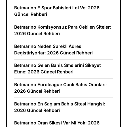
Betmarino E Spor Bahisleri Lol Ve: 2026
Güncel Rehberi
Betmarino Komisyonsuz Para Cekilen Siteler:
2026 Güncel Rehberi
Betmarino Neden Surekli Adres
Degistiriyorlar: 2026 Güncel Rehberi
Betmarino Gelen Bahis Smslerini Sikayet
Etme: 2026 Güncel Rehberi
Betmarino Euroleague Canli Bahis Oranlari:
2026 Güncel Rehberi
Betmarino En Saglam Bahis Sitesi Hangisi:
2026 Güncel Rehberi
Betmarino Oran Sikesi Var Mi Yok: 2026