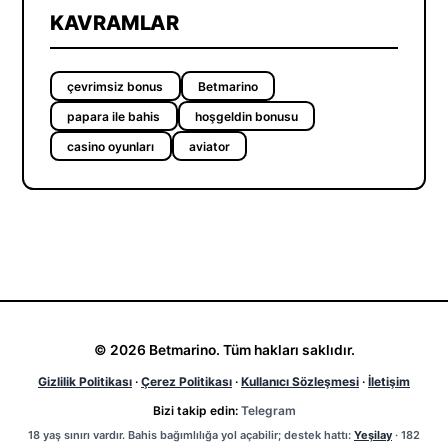
KAVRAMLAR
çevrimsiz bonus
Betmarino
papara ile bahis
hoşgeldin bonusu
casino oyunları
aviator
© 2026 Betmarino. Tüm hakları saklıdır.
Gizlilik Politikası
·
Çerez Politikası
·
Kullanıcı Sözleşmesi
·
İletişim
Bizi takip edin:
Telegram
18 yaş sınırı vardır. Bahis bağımlılığa yol açabilir; destek hattı:
Yeşilay
· 182