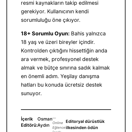
resmi kaynakların takip edilmesi
gerekiyor. Kullanıcının kendi
sorumluluğu öne çıkıyor.
18+ Sorumlu Oyun:
Bahis yalnızca
18 yaş ve üzeri bireyler içindir.
Kontrolden çıktığını hissettiğin anda
ara vermek, profesyonel destek
almak ve bütçe sınırına sadık kalmak
en önemli adım. Yeşilay danışma
hatları bu konuda ücretsiz destek
sunuyor.
İçerik
Osman
—
Editoryal dürüstlük
Online
Editörü:
Aydın
ilkesinden ödün
Eğlence