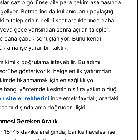
nuslar cazip görünse bile para çekim aşamasında
liyor. Betmarino'da kullanıcıların paylaştığı
m taleplerinin belirli saat aralıklarında daha
 veya gece yarısından sonra açılan talepler,
de daha çabuk sonuçlanıyor. Bunu kendi
k ama işe yarar bir taktik.
 kimlik doğrulama isteyebilir. Bu adımı
crübe gösteriyor ki belgeleri ilk yatırımdan
mde tıkanmamak için en sağlıklı yol.
e hangi yöntemde kesintinin sıfıra yakın olduğu
n siteler rehberini
incelemek faydalı; oradaki
samı dışında ama doğrudan ilişkili.
nmesi Gereken Aralık
 15-45 dakika aralığında, banka havalesi ise