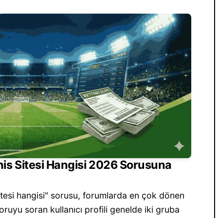
is Sitesi Hangisi 2026 Sorusuna
tesi hangisi" sorusu, forumlarda en çok dönen
ruyu soran kullanıcı profili genelde iki gruba