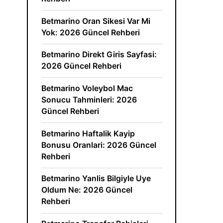
Betmarino Oran Sikesi Var Mi
Yok: 2026 Güncel Rehberi
Betmarino Direkt Giris Sayfasi:
2026 Güncel Rehberi
Betmarino Voleybol Mac
Sonucu Tahminleri: 2026
Güncel Rehberi
Betmarino Haftalik Kayip
Bonusu Oranlari: 2026 Güncel
Rehberi
Betmarino Yanlis Bilgiyle Uye
Oldum Ne: 2026 Güncel
Rehberi