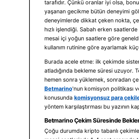
tarafıdır. Çünkü oranlar iyi olsa, bo
yaşanan gecikme bütün deneyimi gölge
deneyimlerde dikkat çeken nokta, çeki
hızlı işlendiği. Sabah erken saatlerde
mesai içi yoğun saatlere göre genel
kullanım rutinine göre ayarlamak küçü
Burada acele etme: ilk çekimde sistem
atladığında bekleme süresi uzuyor. Te
hemen sonra yüklemek, sonradan çeki
Betmarino
'nun komisyon politikası v
konusunda
komisyonsuz para çekile
yöntem karşılaştırması bu yazının kap
Betmarino Çekim Süresinde Bekle
Çoğu durumda kripto tabanlı çekimler