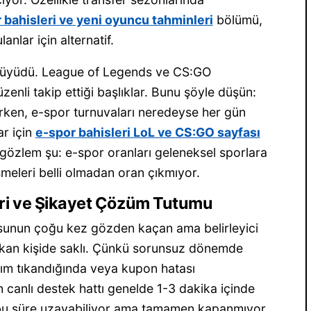
 bahisleri ve yeni oyuncu tahminleri
bölümü,
nlar için alternatif.
 büyüdü. League of Legends ve CS:GO
üzenli takip ettiği başlıklar. Bunu şöyle düşün:
ırken, e-spor turnuvaları neredeyse her gün
ar için
e-spor bahisleri LoL ve CS:GO sayfası
 gözlem şu: e-spor oranları geleneksel sporlara
meleri belli olmadan oran çıkmıyor.
eri ve Şikayet Çözüm Tutumu
usunun çoğu kez gözden kaçan ama belirleyici
çıkan kişide saklı. Çünkü sorunsuz dönemde
ırım tıkandığında veya kupon hatası
 canlı destek hattı genelde 1-3 dakika içinde
a bu süre uzayabiliyor ama tamamen kapanmıyor.