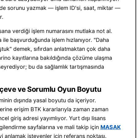
ilde sorunu yazmak — işlem ID'si, saat, miktar —
r.
 sana verdiği işlem numarasını mutlaka not al.
 ile başvurduğunda işlem hızlanıyor. "Daha
ştuk" demek, sıfırdan anlatmaktan çok daha
marino kayıtlarına bakıldığında çözüme ulaşma
seyrediyor; bu da sağlamlık tartışmasında
erçeve ve Sorumlu Oyun Boyutu
minin dışında yasal boyutu da içeriyor.
telerine erişim BTK kararlarıyla zaman zaman
el giriş adresi yayımlıyor. Yurt dışı lisans
lgilendirme sayfalarına ve mali takip için
MASAK
 anlamak isteyenler için referans noktası.