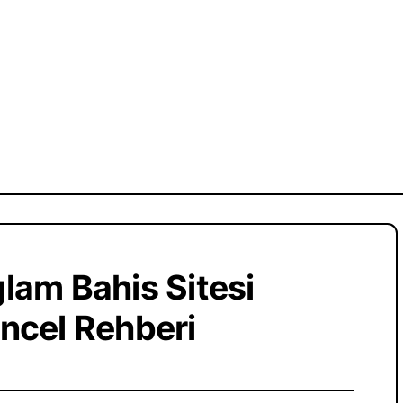
lam Bahis Sitesi
ncel Rehberi