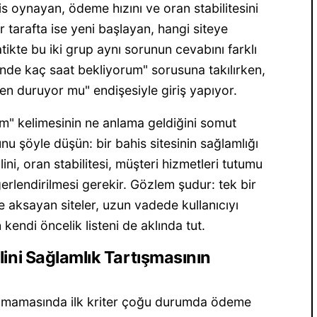
his oynayan, ödeme hızını ve oran stabilitesini
tarafta ise yeni başlayan, hangi siteye
tikte bu iki grup aynı sorunun cevabını farklı
minde kaç saat bekliyorum" sorusuna takılırken,
den duruyor mu" endişesiyle giriş yapıyor.
m" kelimesinin ne anlama geldiğini somut
nu şöyle düşün: bir bahis sitesinin sağlamlığı
ini, oran stabilitesi, müşteri hizmetleri tutumu
eğerlendirilmesi gerekir. Gözlem şudur: tek bir
aksayan siteler, uzun vadede kullanıcıyı
kendi öncelik listeni de aklında tut.
ini Sağlamlık Tartışmasının
ayılmamasında ilk kriter çoğu durumda ödeme