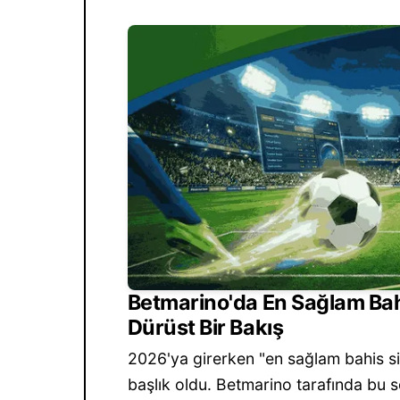
Betmarino'da En Sağlam Bah
Dürüst Bir Bakış
2026'ya girerken "en sağlam bahis si
başlık oldu. Betmarino tarafında bu so